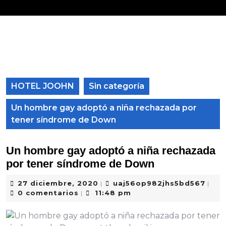
HOTEL JOOHN
Sin categoría
Un hombre gay adoptó a niña rechazada por
tener síndrome de Down
Un hombre gay adoptó a niña rechazada
por tener síndrome de Down
27 diciembre, 2020
uaj56op982jhs5bd567
|
|
0 comentarios
11:48 pm
|