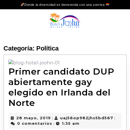
Donde la diversidad es bienvenida con una sonrisa
Categoría:
Política
Primer candidato DUP
abiertamente gay
elegido en Irlanda del
Norte
28 mayo, 2019
uaj56op982jhs5bd567
|
|
0 comentarios
1:35 am
|