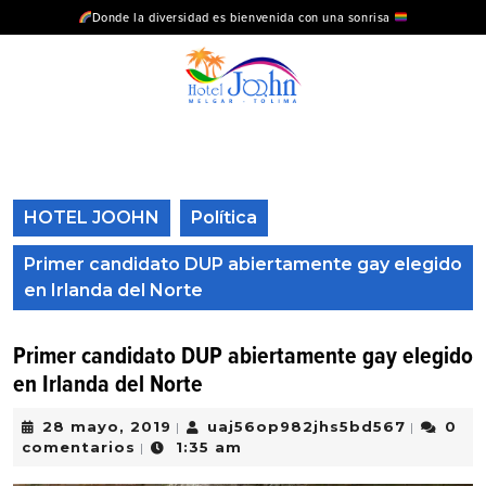
Donde la diversidad es bienvenida con una sonrisa
HOTEL JOOHN
Política
Primer candidato DUP abiertamente gay elegido
en Irlanda del Norte
Primer candidato DUP abiertamente gay elegido
en Irlanda del Norte
28 mayo, 2019
uaj56op982jhs5bd567
0
|
|
comentarios
1:35 am
|